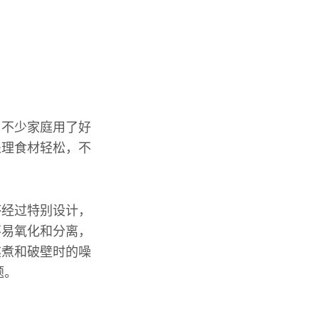
。不少家庭用了好
处理食材轻松，不
杯经过特别设计，
不易氧化和分离，
熬煮和破壁时的噪
题。