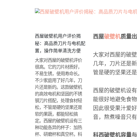
西屋破壁机用户评价揭
西屋
破壁机
质量出
秘：高品质刀片与电机配
置，操作简单清洗方便
大家对西屋的破壁
大家对西屋的破壁机评价
几年，刀片还是新
很高。它的刀片材质好，
管是硬的坚果还是
不易生锈，使用寿命长。
不少家庭用了好几年，刀
片还是新的。这款破壁机
西屋的破壁机设有
的高效电机和坚固的不锈
能很好地避免食物
钢刀片搭配，处理食材轻
松，不管是硬的坚果还是
因此很受果汁爱好
软的果蔬，都能轻松搞
音，熬煮噪音只有
定。西屋的破壁机设有三
种功能各异的杯子：加热
杯、研磨杯和真空杯。科
科西破壁机容量与