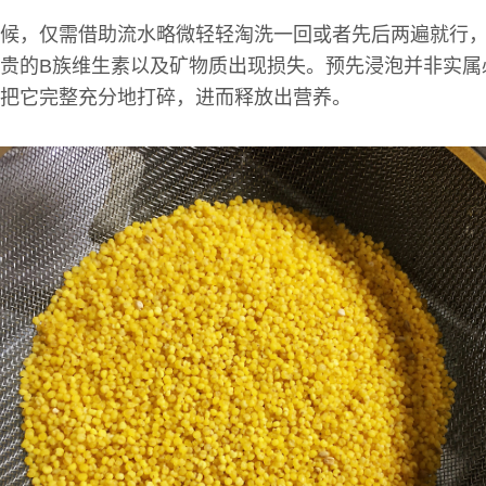
候，仅需借助流水略微轻轻淘洗一回或者先后两遍就行
贵的B族维生素以及矿物质出现损失。预先浸泡并非实属
把它完整充分地打碎，进而释放出营养。