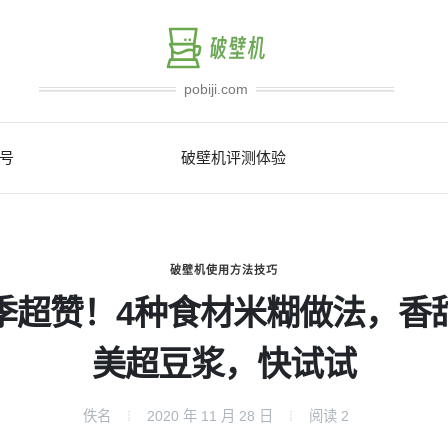
pobiji.com
号
破壁机评测体验
破壁机使用方法技巧
季超赞！4种食材米糊做法，香
美超豆浆，快试试
佚名
2020 年 11 月 28 日
阅读
2