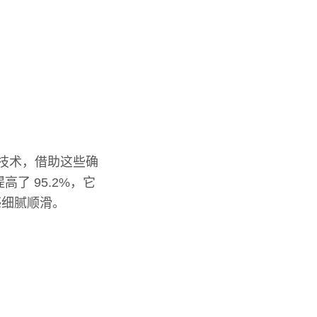
频技术，借助这些确
了 95.2%，它
感细腻顺滑。