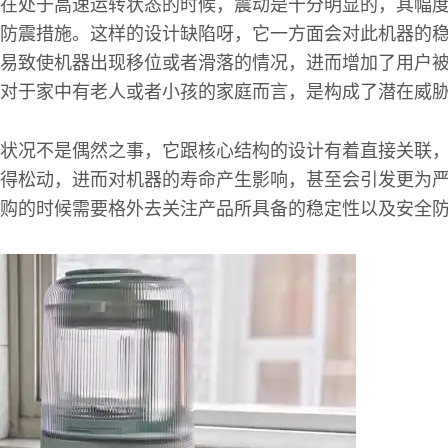
在处于高速运转状态的时候，震动是十分明显的，其幅度
防震措施。这样的设计缺陷呀，它一方面会对此机器的
易致使机器出现移位或者滑落的情况，进而增加了用户
对于家中有老人或者小孩的家庭而言，是构成了潜在威
状况不是偶然之事，它跟核心结构的设计有着直接关联
得松动，进而对机器的寿命产生影响，甚至会引发更为
购的时候需要格外去关注产品所具备的稳定性以及安全