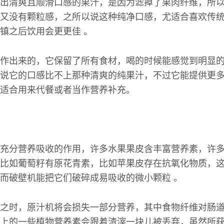
出清爽且顺滑口感的果汁，是因为滤掉了果肉纤维，所
又没有颗粒感，之所以说这种纯净口感，尤适合喜欢传
镇之后饮用会更更佳 。
作出来的，它保留了所有食材，喝的时候能感觉到明显
说它的口感比不上那种清爽的纯果汁，不过它能提供更
适合用来代餐或者当作营养补充。
充分营养吸收的作用，许多水果果皮含丰富营养素，许
比如葡萄籽有原花青素，比如苹果皮存在抗氧化物质，
而破壁机能把它们破碎成易吸收的微小颗粒 。
之时，原汁机将会损失一部分营养，其中食物纤维对肠
上的一些植物营养素会跟着渣滓一块儿被丢弃，虽然所