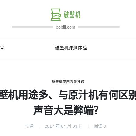
pobiji.com
号
破壁机评测体验
破壁机使用方法技巧
壁机用途多、与原汁机有何区
声音大是弊端？
佚名
2017 年 04 月 03 日
阅读
3