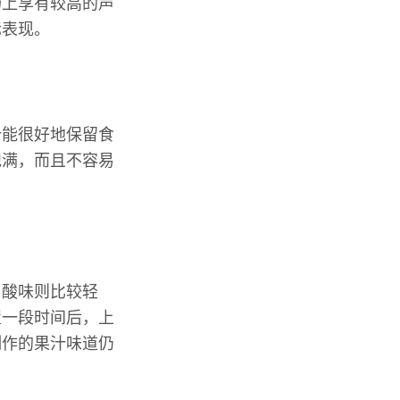
场上享有较高的声
际表现。
汁能很好地保留食
饱满，而且不容易
，酸味则比较轻
置一段时间后，上
制作的果汁味道仍