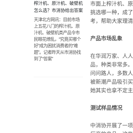
榨汁机、原汁机、破壁机
市面上榨汁机、原
怎么选？市消协给出答案
挑选哪一种，成了
天津北方网讯：目前市场
考，帮助大家理清
上五花八门的榨汁机、原
汁机、破壁机类产品令市
产品市场乱象
民眼花缭乱，“究竟买哪个
好”成为困扰消费者的“难
题”。记者昨天从市消协找
在华润万家、人人
到了“答案”
品，种类非常多。
问问路人，多数人
被新潮产品吸引买
她其实也拿不定主
测试样品情况
中消协开展了一项