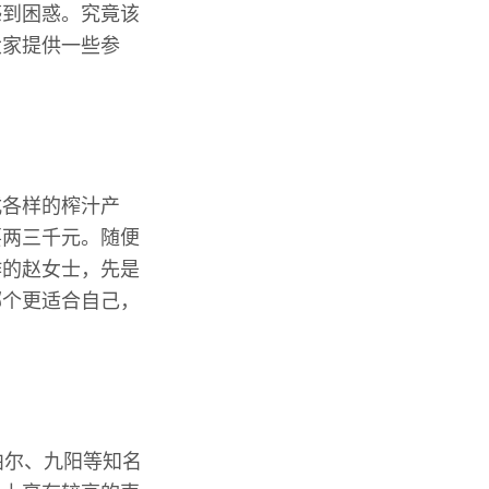
感到困惑。究竟该
大家提供一些参
式各样的榨汁产
要两三千元。随便
作的赵女士，先是
哪个更适合自己，
泊尔、九阳等知名