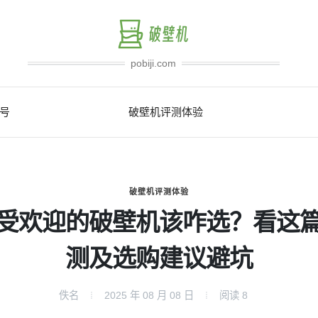
pobiji.com
号
破壁机评测体验
破壁机评测体验
受欢迎的破壁机该咋选？看这
测及选购建议避坑
佚名
2025 年 08 月 08 日
阅读
8