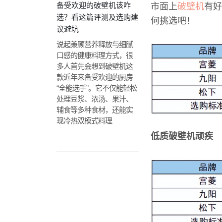
备受欢迎的破壁机该咋
市面上
破壁机
有好
选？看这篇评测及选购建
何挑选吧！
议避坑
说起兼顾营养释放与细腻
口感的健康料理方式，很
多人首先会想到破壁机这
款近年来备受欢迎的厨房
“全能选手”。它不仅能轻松
处理豆浆、浓汤、果汁、
辅食等多种食材，还能实
现冷热双模式料理
低质破壁机顽疾