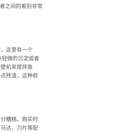
两者之间的差别非常
解，这里有一个
点轻微的沉淀或者
破壁机来搅拌鱼
一点残渣，这种就
十分糟糕。购买时
对马达、刀片等配