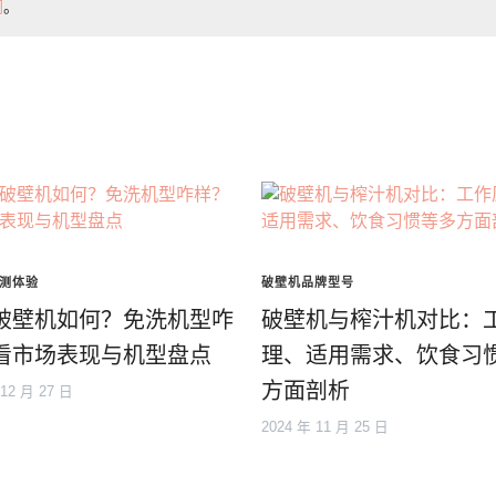
们
。
测体验
破壁机品牌型号
破壁机如何？免洗机型咋
破壁机与榨汁机对比：
看市场表现与机型盘点
理、适用需求、饮食习
方面剖析
 12 月 27 日
2024 年 11 月 25 日