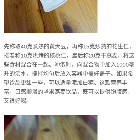
先称取40克煮熟的黄大豆，再称15克炒熟的花生仁，
接着称10克烘烤的核桃仁，最后称20克干燕麦，将这
些食材混合在一起。冲泡时，向混合物中加入1000毫
升的沸水，搅拌均匀后放入容器中盖好盖子。如果希
望饮品更甜一些，可以适量添加白糖。这款营养丰
富，口感顺滑的坚果燕麦饮品，既可以提供饱腹感，
又很好喝。