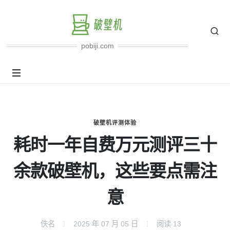
pobiji.com
破壁机评测体验
耗时一年自费万元测评三十
余款破壁机，这些要点需注
意
佚名
2025 年 07 月 05 日
阅读
13