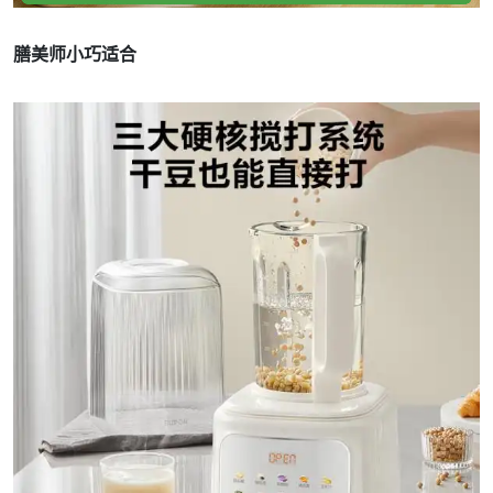
膳美师小巧适合