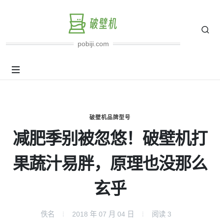
pobiji.com
破壁机品牌型号
减肥季别被忽悠！破壁机打
果蔬汁易胖，原理也没那么
玄乎
佚名
2018 年 07 月 04 日
阅读
3