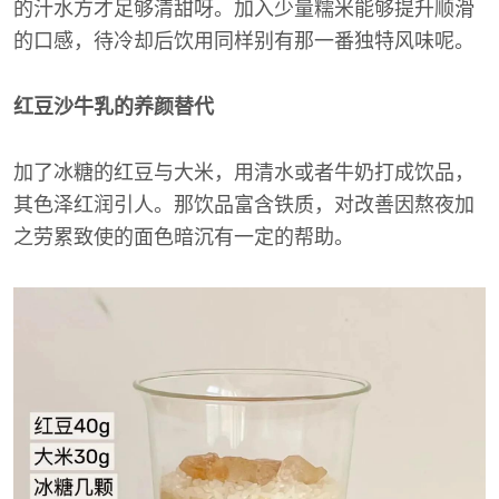
的汁水方才足够清甜呀。加入少量糯米能够提升顺滑
的口感，待冷却后饮用同样别有那一番独特风味呢。
红豆沙牛乳的养颜替代
加了冰糖的红豆与大米，用清水或者牛奶打成饮品，
其色泽红润引人。那饮品富含铁质，对改善因熬夜加
之劳累致使的面色暗沉有一定的帮助。