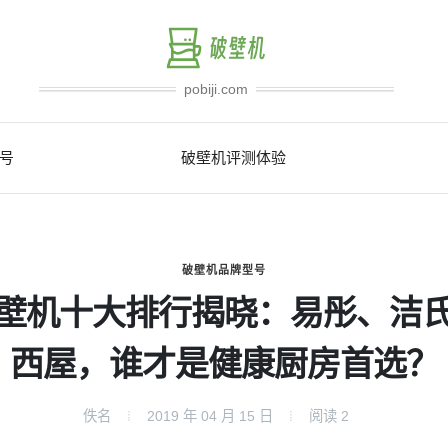
pobiji.com
号
破壁机评测体验
破壁机品牌型号
壁机十大排行揭晓：易彤、洁
西屋，谁才是健康厨房首选？
佚名
2019 年 04 月 15 日
阅读
2