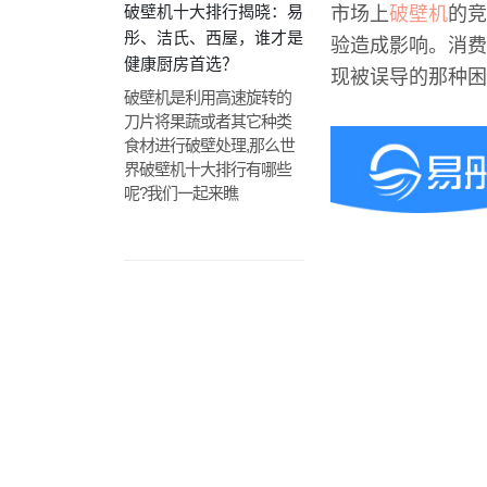
破壁机十大排行揭晓：易
市场上
破壁机
的竞
彤、洁氏、西屋，谁才是
验造成影响。消费
健康厨房首选？
现被误导的那种困
破壁机是利用高速旋转的
刀片将果蔬或者其它种类
食材进行破壁处理,那么世
界破壁机十大排行有哪些
呢?我们一起来瞧