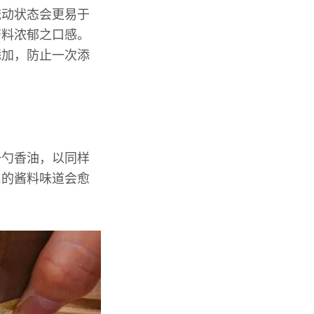
流动状态会更易于
酱料浓郁之口感。
添加，防止一次添
一勺香油，以同样
出的酱料味道会愈