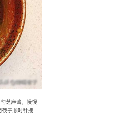
两勺芝麻酱，慢慢
用筷子顺时针搅