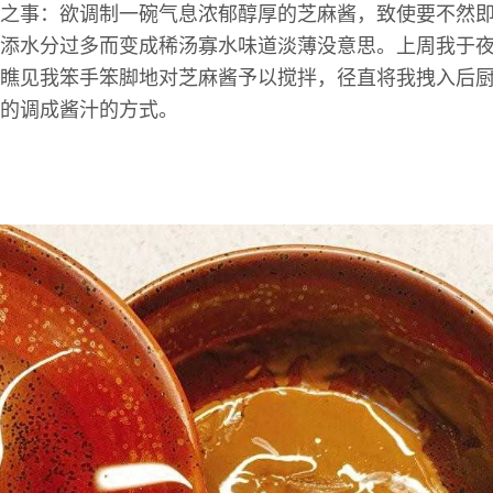
之事：欲调制一碗气息浓郁醇厚的芝麻酱，致使要不然
添水分过多而变成稀汤寡水味道淡薄没意思。上周我于
瞧见我笨手笨脚地对芝麻酱予以搅拌，径直将我拽入后
的调成酱汁的方式。