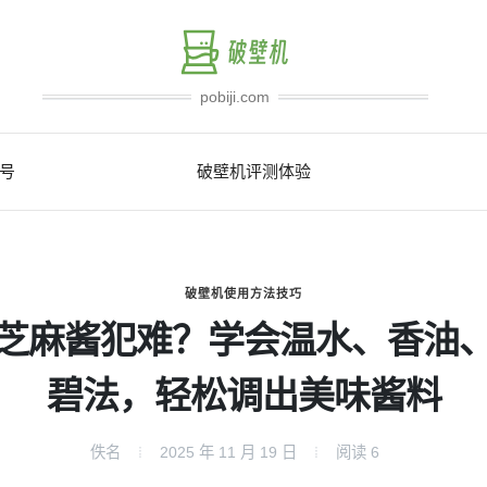
pobiji.com
号
破壁机评测体验
破壁机使用方法技巧
芝麻酱犯难？学会温水、香油
碧法，轻松调出美味酱料
佚名
2025 年 11 月 19 日
阅读
6