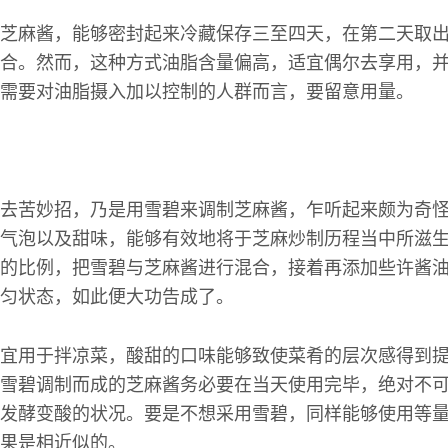
芝麻酱，能够密封起来冷藏保存三至四天，在第二天取
合。然而，这种方式油脂含量偏高，适宜偶尔去享用，
需要对油脂摄入加以控制的人群而言，要留意用量。
去苦妙招，乃是用雪碧来调制芝麻酱，乍听起来颇为奇
气泡以及甜味，能够有效地将于芝麻炒制历程当中所滋
的比例，把雪碧与芝麻酱进行混合，接着再添加些许酱
匀状态，如此便大功告成了。
宜用于拌凉菜，酸甜的口味能够致使菜肴的层次感得到
雪碧调制而成的芝麻酱务必要在当天使用完毕，绝对不
发酵变酸的状况。要是不想采用雪碧，同样能够使用等
果是相近似的。