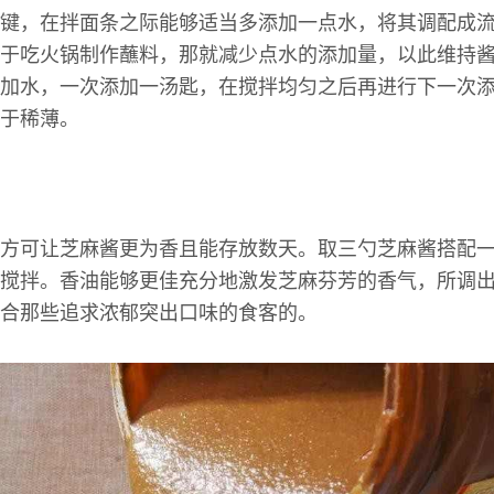
键，在拌面条之际能够适当多添加一点水，将其调配成
于吃火锅制作蘸料，那就减少点水的添加量，以此维持
加水，一次添加一汤匙，在搅拌均匀之后再进行下一次
于稀薄。
方可让芝麻酱更为香且能存放数天。取三勺芝麻酱搭配
搅拌。香油能够更佳充分地激发芝麻芬芳的香气，所调
合那些追求浓郁突出口味的食客的。