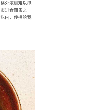
即格外浓稠难以搅
夜市进食面条之
厨以内，传授给我