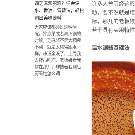
调芝麻酱犯难？学会温
许多人曾历经这般
水、香油、雪碧法，轻松
动，要不然就是增
调出美味酱料
际，那儿的老板娘
大家应该都碰过这种情
若干具有实用特性
况，拌凉菜或者涮火锅的
时候，芝麻酱不是太稠搅
不动，就是太稀得跟水一
温水调酱基础法
样，味道全没了，上周我
去夜市吃面，老板娘看我
愣在那儿，非拽着我到后
厨看她怎么调