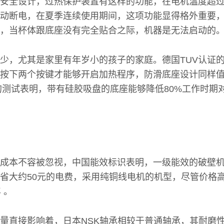
安全设计，过热保护装置有这样的功能，在电机温度超
动断电，在夏季连续使用期间，这项功能显得格外重要
，当杯体跟底座没有完全贴合之际，机器是无法启动的
少，尤其是家里有年岁小的孩子的家庭。德国TUV认证
按下两个按键才能够开启加热程序，防滑底座设计同样
做的测试表明，带有硅胶吸盘的底座能够降低80%工作时期
成本不容被忽视，中国能效标识表明，一级能效的破壁
省大约50元的电费，采用纯铜线电机的机型，尽管价格高
 。
量直接影响着，日本NSK轴承相较于普通轴承，其耐磨性