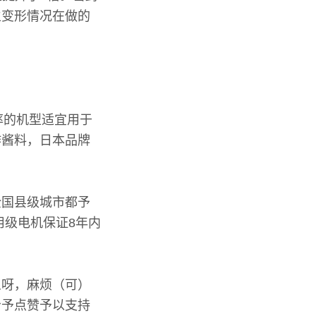
生变形情况在做的
率的机型适宜用于
作酱料，日本品牌
全国县级城市都予
用级电机保证8年内
么呀，麻烦（可）
给予点赞予以支持