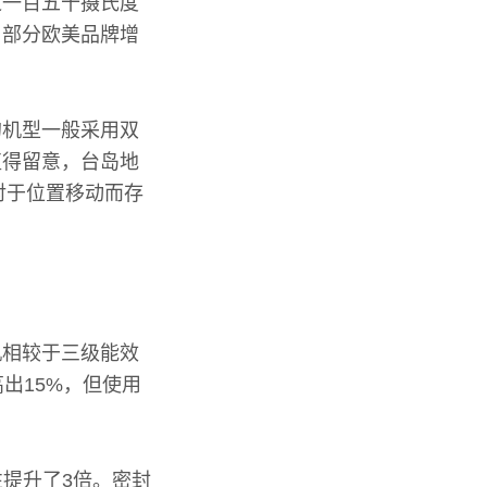
过一百五十摄氏度
，部分欧美品牌增
。
的机型一般采用双
值得留意，台岛地
对于位置移动而存
机相较于三级能效
出15%，但使用
提升了3倍。密封