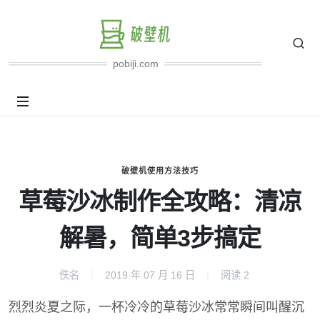
pobiji.com
破壁机使用方法技巧
草莓沙冰制作全攻略：清凉
解暑，简单3步搞定
佚名
2019 年 07 月 16 日
阅读
2
烈烈炎夏之际，一杯冷冷的草莓沙冰常常瞬间叫醒沉