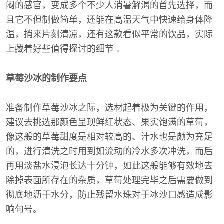
闷的感官，变成多个不少人消暑解渴的首先选择，而
且它不但制做简单，还能在高温天气中快速给身体降
温，捎来片刻清凉，还有这款看似平常的饮品，实际
上藏着好些值得探讨的细节 。
草莓沙冰的制作要点
准备制作草莓沙冰之际，选材起着极为关键的作用，
建议去挑选那颜色呈现鲜红状态、果实饱满的草莓，
像这般的草莓甜度是相对较高的、汁水也是颇为充足
的，进行清洗之时用到如流动的冷水多次冲洗，而后
再用淡盐水浸泡长达十分钟，如此这般能够有效地去
除掉表面所存在的杂质，草莓处理完毕之后需要做到
彻底地沥干水分，防止残留水珠对于冰沙口感造成影
响句号。