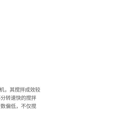
拌机，其搅拌成效较
部分转速快的搅拌
转数偏低，不仅搅