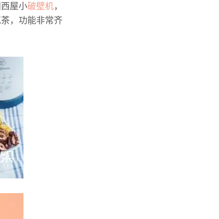
国西屋小
破壁机
，
花茶，功能非常齐