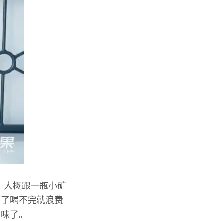
，大概跟一瓶小矿
多了喝不完就浪费
变味了。