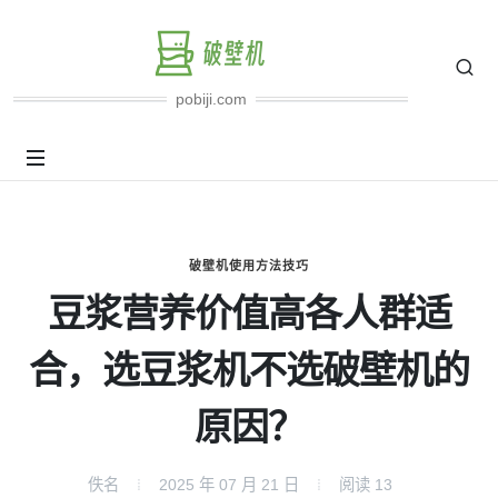
pobiji.com
破壁机使用方法技巧
豆浆营养价值高各人群适
合，选豆浆机不选破壁机的
原因？
佚名
2025 年 07 月 21 日
阅读
13