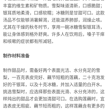
丰富的维生素和矿物质。雪梨味道清新，口感脆甜；
银耳质地柔滑，口感软糯；冰糖则是甘甜可口。这款
汤品不仅能够消暑解渴，还能滋养肺部，润燥止咳。
尤其在干燥的秋冬时节，享用一碗冰糖雪梨银耳汤，
能让身体感到格外舒爽。许多人在饮用后，嗓子干痒
和咳嗽的症状都有所减轻。
制作材料准备
制作甜品时，需备好两个表面光洁、水分充足的雪
梨，一百克表皮完好、藕节短粗的莲藕，二十克泡发
好的干银耳，以及十克冰糖，并加入适量的白开水。
挑选雪梨时，应选择那些表面光滑、水分充沛的，这
样炖出的甜品才会更加清甜可口。在选购莲藕时，宜
选表皮无瑕疵、藕节短而粗的，这样莲藕含有更多的