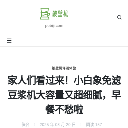
pobiji.com
破壁机评测体验
家人们看过来！小白象免滤
豆浆机大容量又超细腻，早
餐不愁啦
佚名
2025 年 03 月 20 日
阅读
157