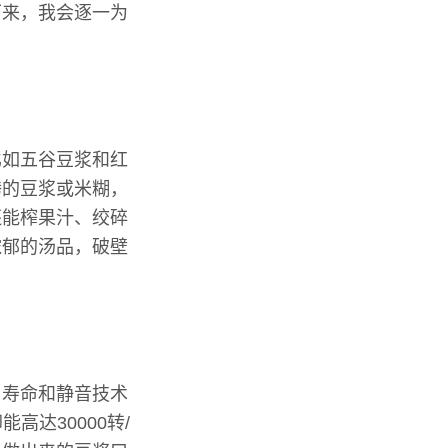
下来，我会逐一为
比如五谷豆浆和红
腾的豆浆或米糊，
还能榨果汁、绞碎
浓郁的汤品，破壁
用寿命和静音技术
高达30000转/