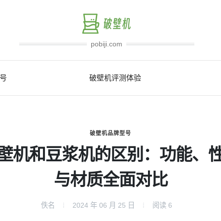
pobiji.com
号
破壁机评测体验
破壁机品牌型号
壁机和豆浆机的区别：功能、
与材质全面对比
佚名
2024 年 06 月 25 日
阅读
6