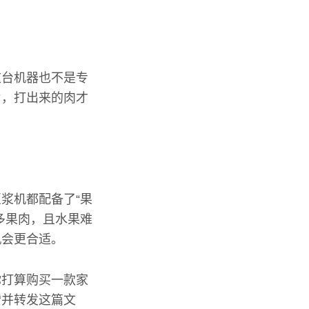
这台机器也不是专
片，打出来的肉才
浆机都配备了“果
多果肉，且水果难
机会更合适。
你打算购买一款家
赞并转发这篇文