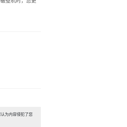
购破壁机时，您更
！
您认为内容侵犯了您