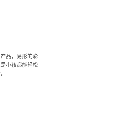
屏产品，易彤的彩
还是小孩都能轻松
验。