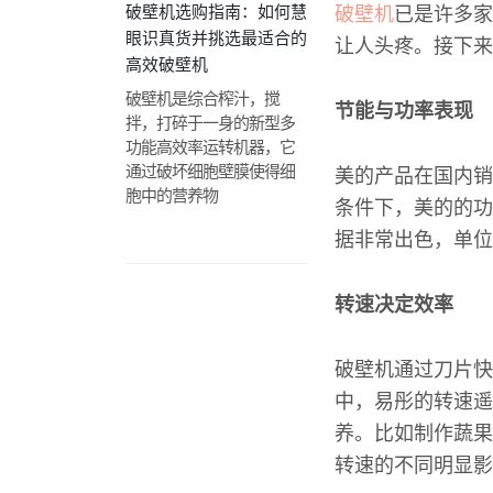
破壁机选购指南：如何慧
破壁机
已是许多家
眼识真货并挑选最适合的
让人头疼。接下来
高效破壁机
破壁机是综合榨汁，搅
节能与功率表现
拌，打碎于一身的新型多
功能高效率运转机器，它
通过破坏细胞壁膜使得细
美的产品在国内销
胞中的营养物
条件下，美的的功
据非常出色，单位
转速决定效率
破壁机通过刀片快
中，易彤的转速遥
养。比如制作蔬果
转速的不同明显影