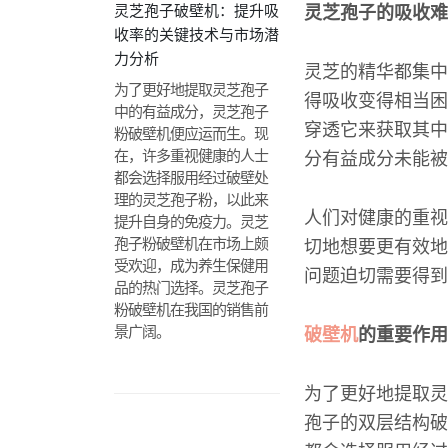
灵芝孢子破壁机：提升吸
灵芝孢子的吸收难
收率的关键技术与市场潜
力分析
灵芝的精华都集中
为了更好地提取灵芝孢子
得吸收变得相当困
中的有益成分，灵芝孢子
穿透它来获取其中
粉破壁机便应运而生。现
在，许多重视健康的人士
分有益成分未能被
都会选择服用经过破壁处
理的灵芝孢子粉，以此来
人们对健康的重视
提升自身的免疫力。灵芝
孢子粉破壁机在市场上颇
切地想要更有效地
受欢迎，成为养生保健用
问题迫切需要得到
品的热门选择。灵芝孢子
粉破壁机在我国的销售前
景广阔。
破壁机
的重要作用
为了更好地提取灵
孢子的双层结构破